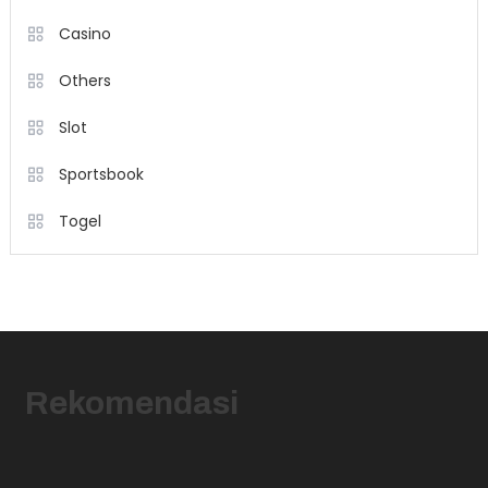
Casino
Others
Slot
Sportsbook
Togel
Rekomendasi