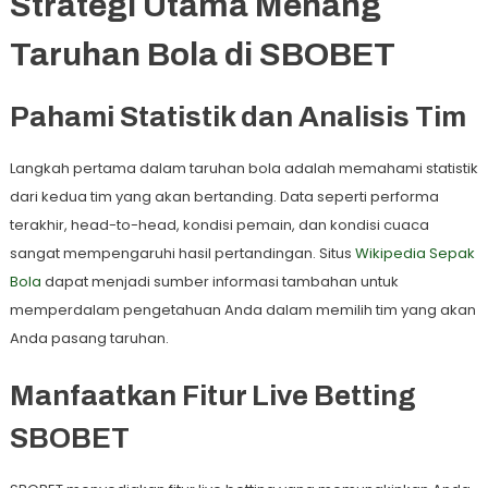
Strategi Utama Menang
Taruhan Bola di SBOBET
Pahami Statistik dan Analisis Tim
Langkah pertama dalam taruhan bola adalah memahami statistik
dari kedua tim yang akan bertanding. Data seperti performa
terakhir, head-to-head, kondisi pemain, dan kondisi cuaca
sangat mempengaruhi hasil pertandingan. Situs
Wikipedia Sepak
Bola
dapat menjadi sumber informasi tambahan untuk
memperdalam pengetahuan Anda dalam memilih tim yang akan
Anda pasang taruhan.
Manfaatkan Fitur Live Betting
SBOBET