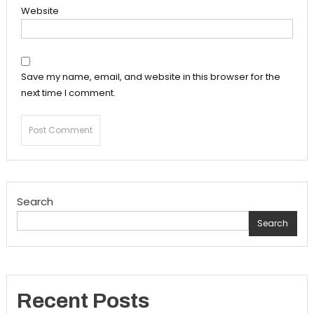
Website
Save my name, email, and website in this browser for the
next time I comment.
Search
Search
Recent Posts