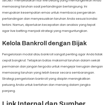
SBOBET menyediakan fitur live betting yang memungkinkan Anda
memasang taruhan saat pertandingan berlangsung. Ini
merupakan kesempatan emas untuk membaca pergerakan
pertandingan dan menyesuaikan taruhan Anda sesuai kondisi
terkini. Namun, diperlukan kecepatan dan analisis yang tepat
agar live betting menjadi strategi yang menguntungkan.
Kelola Bankroll dengan Bijak
Pengelolaan modal atau bankroll sangat penting agar Anda tidak
cepat bangkrut. Tetapkan batas maksimal taruhan dalam sekali
permainan dan jangan tergoda untuk mengejar kerugian dengan
memasang taruhan yang lebih besar secara sembarangan.
Strategi pengelolaan bankroll yang disiplin meningkatkan
peluang Anda untuk bertahan dan menang dalam jangka
panjang.
Link Internal dan Sumber