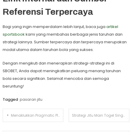
Referensi Terpercaya
Bagi yang ingin memperdalam lebih lanjut, baca juga
artikel
sportsbook
kami yang membahas berbagai jenis taruhan dan
strategi lainnya. Sumber terpercaya dan terpercaya merupakan
modal utama dalam taruhan bola yang sukses.
Dengan mengikuti dan menerapkan strategi-strategi ini di
SBOBET, Anda dapat meningkatkan peluang menang taruhan
bola secara signifikan. Selamat mencoba dan semoga
beruntung!
Tagged
pasaran jitu
Post
Menaklukkan Pragmatic Play Sweet Bonanza: Sensasi Slot Terbaru
Strategi Jitu Main Togel Singapore (SGP) yang Bikin Untung
navigation