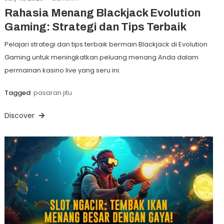
Rahasia Menang Blackjack Evolution
Gaming: Strategi dan Tips Terbaik
Pelajari strategi dan tips terbaik bermain Blackjack di Evolution
Gaming untuk meningkatkan peluang menang Anda dalam
permainan kasino live yang seru ini.
Tagged
pasaran jitu
Discover