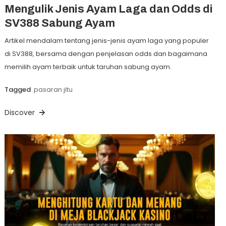
Mengulik Jenis Ayam Laga dan Odds di
SV388 Sabung Ayam
Artikel mendalam tentang jenis-jenis ayam laga yang populer
di SV388, bersama dengan penjelasan odds dan bagaimana
memilih ayam terbaik untuk taruhan sabung ayam.
Tagged
pasaran jitu
Discover