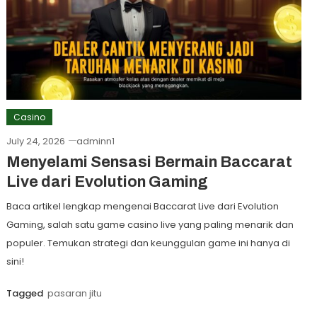
Casino
July 24, 2026
adminn1
Menyelami Sensasi Bermain Baccarat
Live dari Evolution Gaming
Baca artikel lengkap mengenai Baccarat Live dari Evolution
Gaming, salah satu game casino live yang paling menarik dan
populer. Temukan strategi dan keunggulan game ini hanya di
sini!
Tagged
pasaran jitu