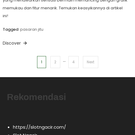
yang menawarkan sensasi bermain memancing dengan grafik
memukau dan fitur menarik. Temukan keasyikannya di artikel
ini!
Tagged
pasaran jitu
Discover
…
Posts
1
2
4
Next
pagination
Rekomendasi
https://slotngacir.com/