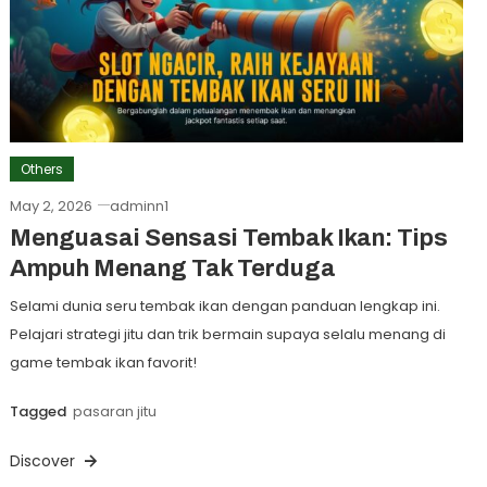
Others
May 2, 2026
adminn1
Menguasai Sensasi Tembak Ikan: Tips
Ampuh Menang Tak Terduga
Selami dunia seru tembak ikan dengan panduan lengkap ini.
Pelajari strategi jitu dan trik bermain supaya selalu menang di
game tembak ikan favorit!
Tagged
pasaran jitu
Discover