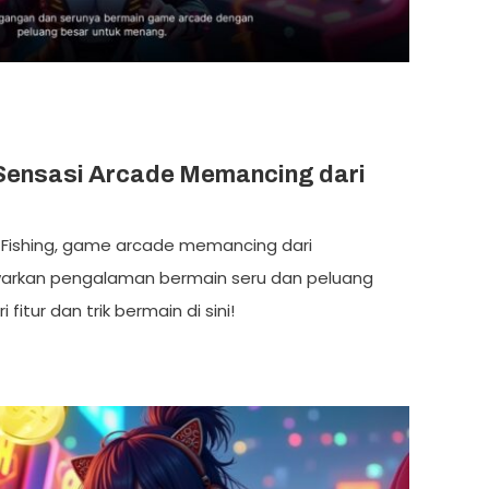
 Sensasi Arcade Memancing dari
g Fishing, game arcade memancing dari
rkan pengalaman bermain seru dan peluang
 fitur dan trik bermain di sini!