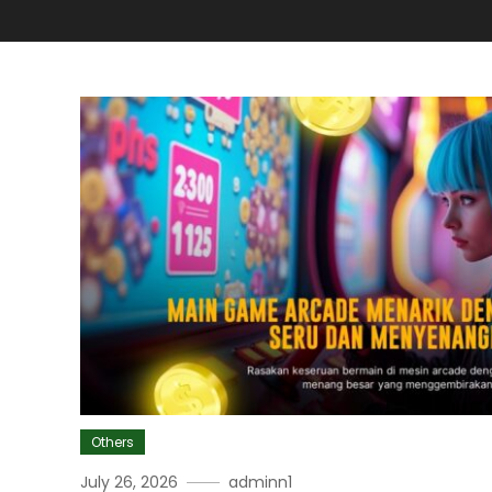
Others
July 26, 2026
adminn1