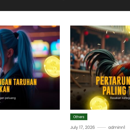
Others
July 17, 2026
adminn1