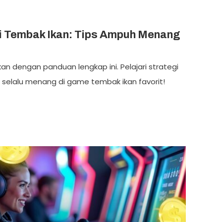
 Tembak Ikan: Tips Ampuh Menang
an dengan panduan lengkap ini. Pelajari strategi
a selalu menang di game tembak ikan favorit!