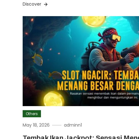
Discover
Others
May 18, 2026
adminn1
Tembak Ikan Jackpot: Sensasi Men