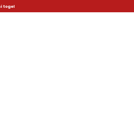
i togel