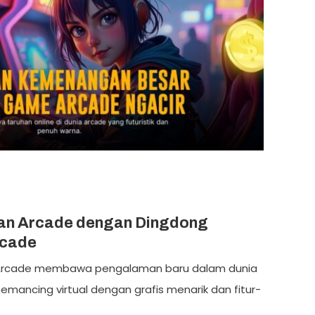
an Arcade dengan Dingdong
rcade
9 Arcade membawa pengalaman baru dalam dunia
emancing virtual dengan grafis menarik dan fitur-