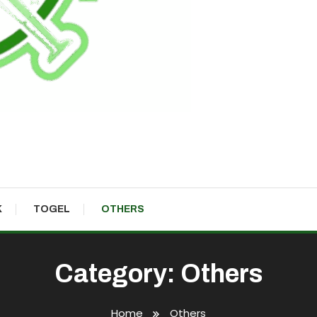
K
TOGEL
OTHERS
Category:
Others
Home
Others