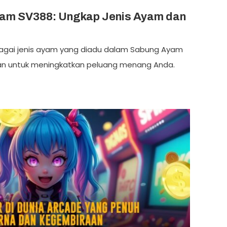
am SV388: Ungkap Jenis Ayam dan
agai jenis ayam yang diadu dalam Sabung Ayam
an untuk meningkatkan peluang menang Anda.