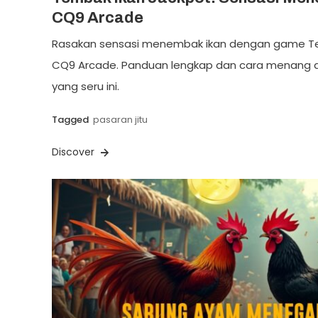
CQ9 Arcade
Rasakan sensasi menembak ikan dengan game Te
CQ9 Arcade. Panduan lengkap dan cara menang 
yang seru ini.
Tagged
pasaran jitu
Discover