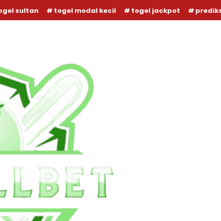
ogel sultan
togel modal kecil
togel jackpot
prediks