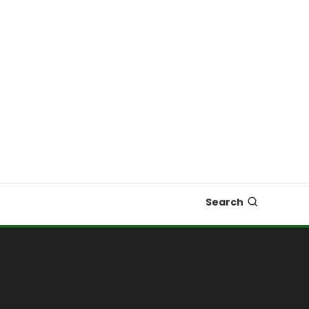
Search