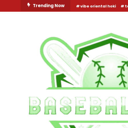
Skip
Trending Now
vibe oriental hoki
t
To
Content