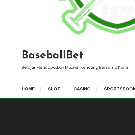
BaseballBet
Belajar Mendapatkan Maxwin Kencang Bersama Kami
HOME
SLOT
CASINO
SPORTSBOO