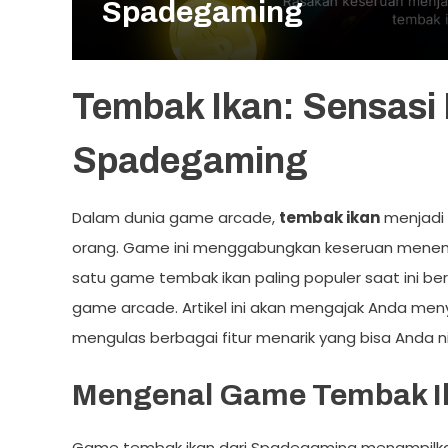
Spadegaming
Tembak Ikan: Sensasi
Spadegaming
Dalam dunia game arcade,
tembak ikan
menjadi 
orang. Game ini menggabungkan keseruan menem
satu game tembak ikan paling populer saat ini ber
game arcade. Artikel ini akan mengajak Anda me
mengulas berbagai fitur menarik yang bisa Anda n
Mengenal Game Tembak I
Game tembak ikan dari Spadegaming menampilkan