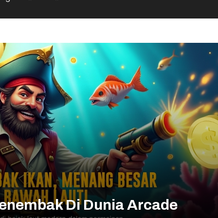
Menembak Di Dunia Arcade