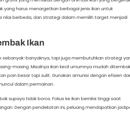
k yang harus menargetkan berbagai jenis ikan untuk
i nilai berbeda, dan strategi dalam memilih target menjadi
Tembak Ikan
 sebanyak-banyaknya, tapi juga membutuhkan strategi ya
 masing-masing. Misalnya ikan kecil umumnya mudah ditemba
an poin besar tapi sulit. Gunakan amunisi dengan efisien da
muncul dalam permainan.
 supaya tidak boros. Fokus ke ikan bernilai tinggi saat
ngan. Dengan pendekatan ini, peluang mendapatkan jackp