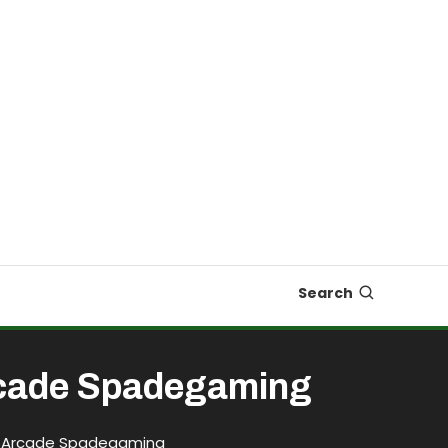
Search
rcade Spadegaming
a Arcade Spadegaming