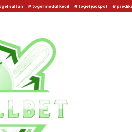
ogel sultan
togel modal kecil
togel jackpot
prediks