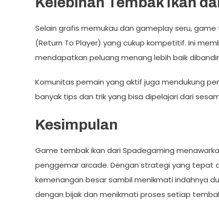
Kelebihan Tembak Ikan d
Selain grafis memukau dan gameplay seru, game 
(Return To Player) yang cukup kompetitif. Ini mem
mendapatkan peluang menang lebih baik dibandin
Komunitas pemain yang aktif juga mendukung p
banyak tips dan trik yang bisa dipelajari dari ses
Kesimpulan
Game tembak ikan dari Spadegaming menawarkan
penggemar arcade. Dengan strategi yang tepat 
kemenangan besar sambil menikmati indahnya duni
dengan bijak dan menikmati proses setiap temba