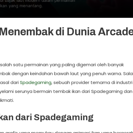
 Menembak di Dunia Arcad
salah satu permainan yang paling digemari oleh banyak
bak dengan keindahan bawah laut yang penuh warna. Sala
asal dari
Spadegaming
, sebuah provider ternama di industri
nyelami serunya bermain tembak ikan dari Spadegaming dan
ikmati.
kan dari Spadegaming
 grafis yang memukau dengan animasi ikan yang bergera