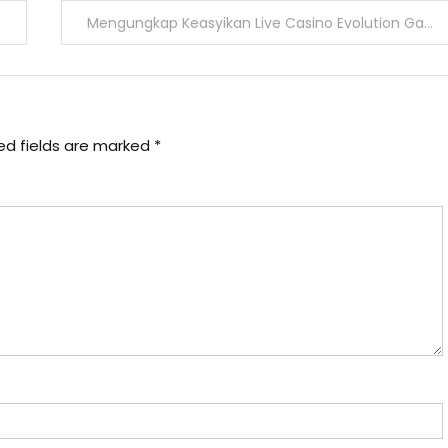
Mengungkap Keasyikan Live Casino Evolution Gaming
ed fields are marked
*