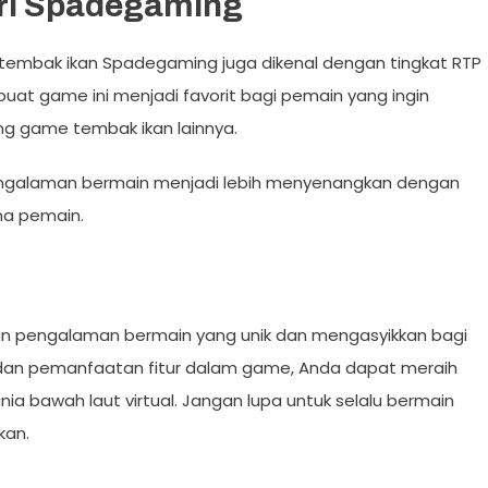
ari Spadegaming
tembak ikan Spadegaming juga dikenal dengan tingkat RTP
buat game ini menjadi favorit bagi pemain yang ingin
g game tembak ikan lainnya.
engalaman bermain menjadi lebih menyenangkan dengan
ama pemain.
 pengalaman bermain yang unik dan mengasyikkan bagi
dan pemanfaatan fitur dalam game, Anda dapat meraih
a bawah laut virtual. Jangan lupa untuk selalu bermain
kan.