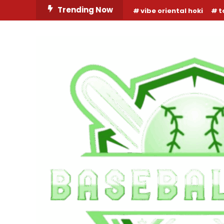
Skip
Trending Now
vibe oriental hoki
t
To
Content