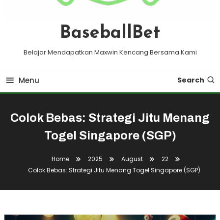
BaseballBet
Belajar Mendapatkan Maxwin Kencang Bersama Kami
Menu
Search
Colok Bebas: Strategi Jitu Menang
Togel Singapore (SGP)
Home
2025
August
22
Colok Bebas: Strategi Jitu Menang Togel Singapore (SGP)