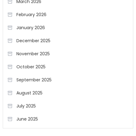
March 2026
February 2026
January 2026
December 2025
November 2025
October 2025
September 2025
August 2025
July 2025
June 2025