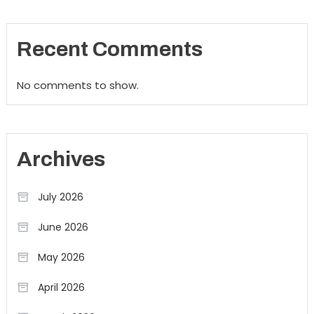
Recent Comments
No comments to show.
Archives
July 2026
June 2026
May 2026
April 2026