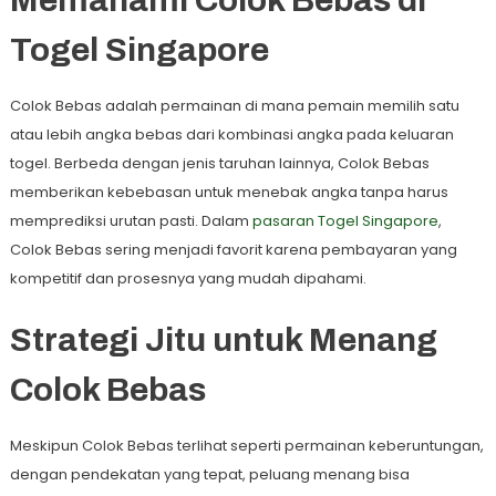
Memahami Colok Bebas di
Togel Singapore
Colok Bebas adalah permainan di mana pemain memilih satu
atau lebih angka bebas dari kombinasi angka pada keluaran
togel. Berbeda dengan jenis taruhan lainnya, Colok Bebas
memberikan kebebasan untuk menebak angka tanpa harus
memprediksi urutan pasti. Dalam
pasaran Togel Singapore
,
Colok Bebas sering menjadi favorit karena pembayaran yang
kompetitif dan prosesnya yang mudah dipahami.
Strategi Jitu untuk Menang
Colok Bebas
Meskipun Colok Bebas terlihat seperti permainan keberuntungan,
dengan pendekatan yang tepat, peluang menang bisa