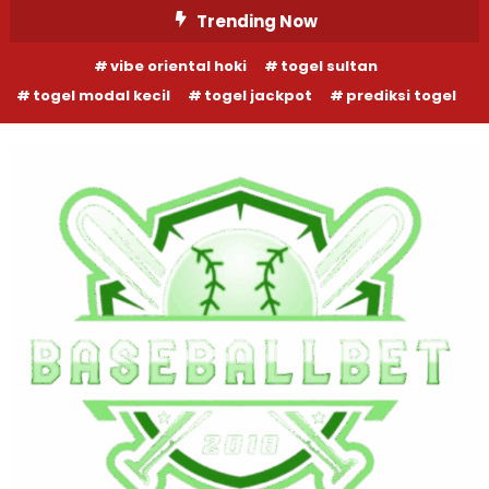
Skip
Trending Now
To
vibe oriental hoki
togel sultan
Content
togel modal kecil
togel jackpot
prediksi togel