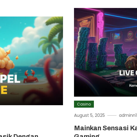
Casino
August 5, 2025
adminn1
Mainkan Sensasi Ka
asik Dengan
Gaming