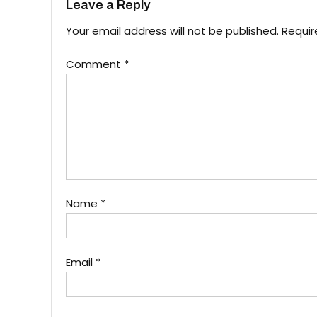
Leave a Reply
Your email address will not be published.
Requir
Comment
*
Name
*
Email
*