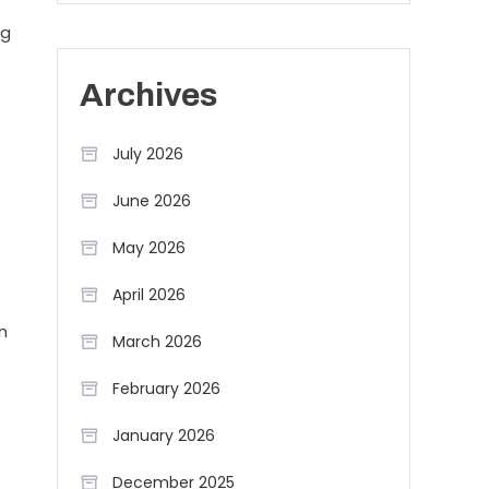
ng
Archives
July 2026
June 2026
May 2026
April 2026
n
March 2026
February 2026
January 2026
December 2025