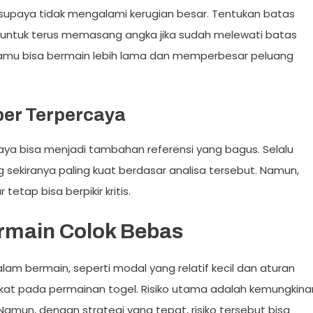
supaya tidak mengalami kerugian besar. Tentukan batas
untuk terus memasang angka jika sudah melewati batas
kamu bisa bermain lebih lama dan memperbesar peluang
ber Terpercaya
aya bisa menjadi tambahan referensi yang bagus. Selalu
 sekiranya paling kuat berdasar analisa tersebut. Namun,
tap bisa berpikir kritis.
rmain Colok Bebas
 bermain, seperti modal yang relatif kecil dan aturan
lekat pada permainan togel. Risiko utama adalah kemungkina
Namun, dengan strategi yang tepat, risiko tersebut bisa