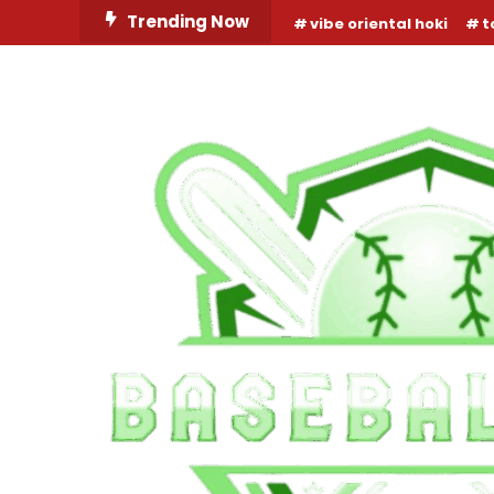
Skip
Trending Now
vibe oriental hoki
t
To
Content