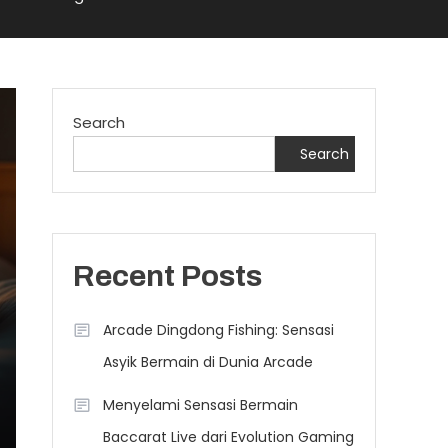
Search
Search
Recent Posts
Arcade Dingdong Fishing: Sensasi
Asyik Bermain di Dunia Arcade
Menyelami Sensasi Bermain
Baccarat Live dari Evolution Gaming