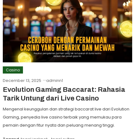
Casino
December 13, 2025
adminn1
Evolution Gaming Baccarat: Rahasia
Tarik Untung dari Live Casino
Mengenal keunggulan dan strategi baccarat live dari Evolution
Gaming, penyedia live casino terbaik yang memukau para
pemain dengan fitur nyata dan peluang menang tinggi.