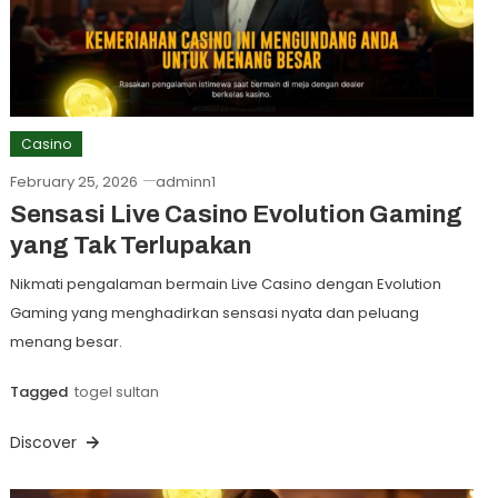
Casino
February 25, 2026
adminn1
Sensasi Live Casino Evolution Gaming
yang Tak Terlupakan
Nikmati pengalaman bermain Live Casino dengan Evolution
Gaming yang menghadirkan sensasi nyata dan peluang
menang besar.
Tagged
togel sultan
Discover