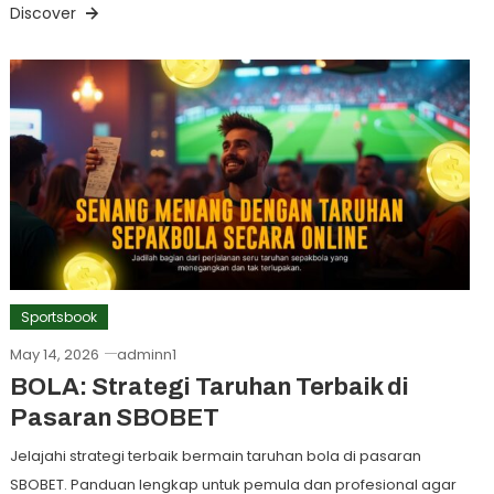
Discover
Sportsbook
May 14, 2026
adminn1
BOLA: Strategi Taruhan Terbaik di
Pasaran SBOBET
Jelajahi strategi terbaik bermain taruhan bola di pasaran
SBOBET. Panduan lengkap untuk pemula dan profesional agar