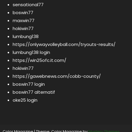
sensational77
boswin77
maxwin77
hokiwin77
lumbung138
https://onlywayvolleyball.com/tryouts-results/
lumbung138 login
https://win25ofc.it.com/
hokiwin77
https://gawebnews.com/cobb-county/
boswin77 login
boswin77 alternatif
oke25 login
Color Magazine
|
Theme: Color Magazine by
Mystery Themes
.