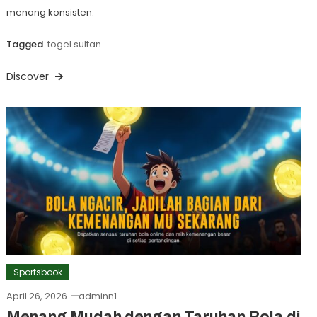
menang konsisten.
Tagged
togel sultan
Discover
Sportsbook
April 26, 2026
adminn1
Menang Mudah dengan Taruhan Bola di