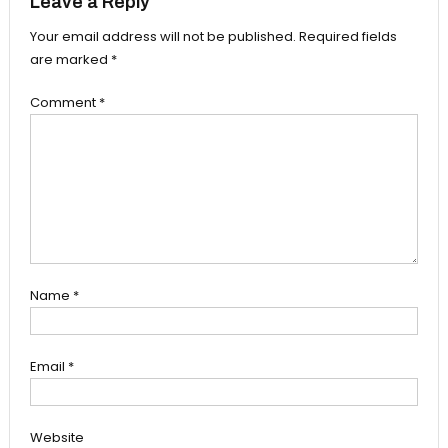
Leave a Reply
Your email address will not be published.
Required fields
are marked
*
Comment
*
Name
*
Email
*
Website