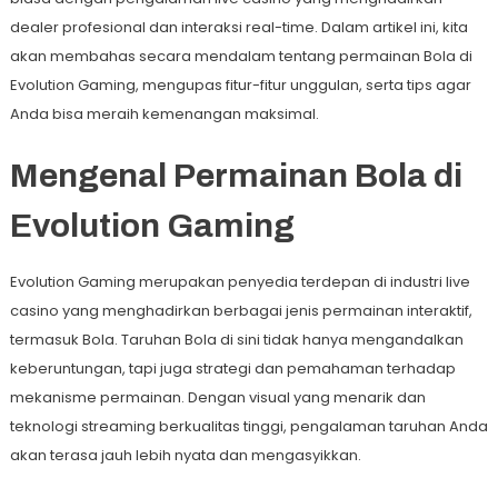
dealer profesional dan interaksi real-time. Dalam artikel ini, kita
akan membahas secara mendalam tentang permainan Bola di
Evolution Gaming, mengupas fitur-fitur unggulan, serta tips agar
Anda bisa meraih kemenangan maksimal.
Mengenal Permainan Bola di
Evolution Gaming
Evolution Gaming merupakan penyedia terdepan di industri live
casino yang menghadirkan berbagai jenis permainan interaktif,
termasuk Bola. Taruhan Bola di sini tidak hanya mengandalkan
keberuntungan, tapi juga strategi dan pemahaman terhadap
mekanisme permainan. Dengan visual yang menarik dan
teknologi streaming berkualitas tinggi, pengalaman taruhan Anda
akan terasa jauh lebih nyata dan mengasyikkan.