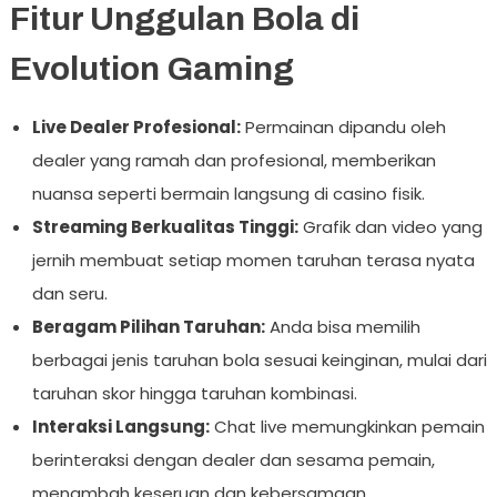
Fitur Unggulan Bola di
Evolution Gaming
Live Dealer Profesional:
Permainan dipandu oleh
dealer yang ramah dan profesional, memberikan
nuansa seperti bermain langsung di casino fisik.
Streaming Berkualitas Tinggi:
Grafik dan video yang
jernih membuat setiap momen taruhan terasa nyata
dan seru.
Beragam Pilihan Taruhan:
Anda bisa memilih
berbagai jenis taruhan bola sesuai keinginan, mulai dari
taruhan skor hingga taruhan kombinasi.
Interaksi Langsung:
Chat live memungkinkan pemain
berinteraksi dengan dealer dan sesama pemain,
menambah keseruan dan kebersamaan.