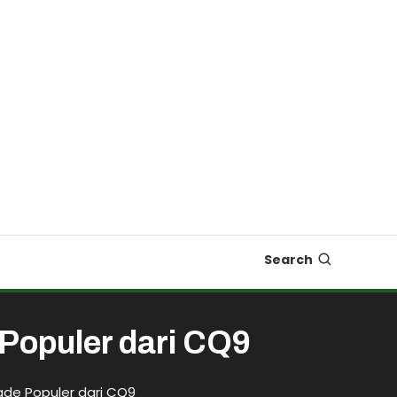
Search
Populer dari CQ9
ade Populer dari CQ9