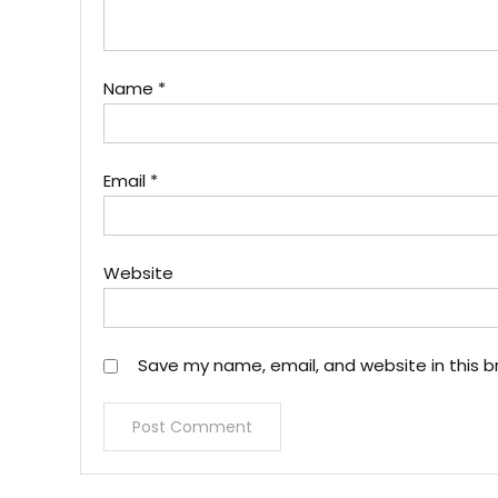
Name
*
Email
*
Website
Save my name, email, and website in this b