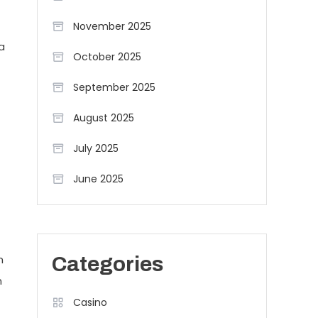
November 2025
a
October 2025
September 2025
August 2025
July 2025
June 2025
n
Categories
n
Casino