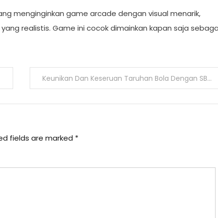
 yang menginginkan game arcade dengan visual menarik,
g realistis. Game ini cocok dimainkan kapan saja sebaga
Keunikan Dan Keseruan Taruhan Bola Dengan SBOBET
ed fields are marked
*