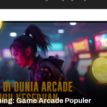
hing: Game Arcade Populer