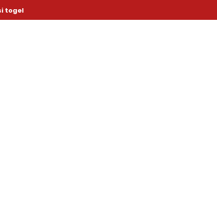
i togel