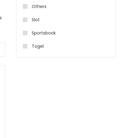
Others
i
Slot
Sportsbook
Togel