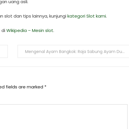
n uang asli.
n slot dan tips lainnya, kunjungi
kategori Slot kami
.
 di
Wikipedia – Mesin slot
.
Mengenal Ayam Bangkok: Raja Sabung Ayam Dunia
ed fields are marked
*