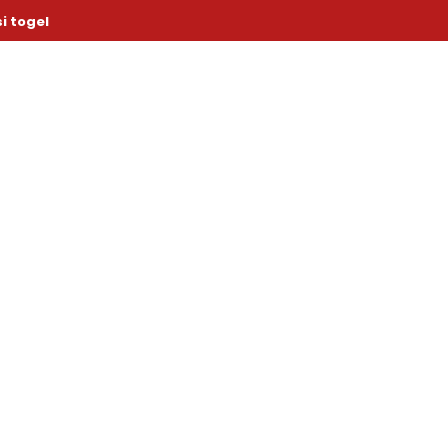
i togel