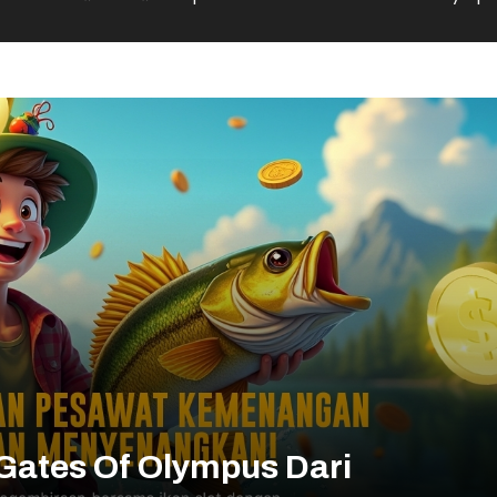
 Gates Of Olympus Dari