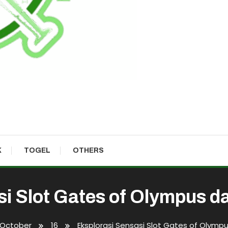
K
TOGEL
OTHERS
i Slot Gates of Olympus d
October
16
Eksplorasi Sensasi Slot Gates of Olympu