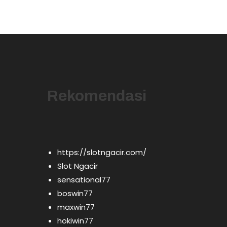
Rekomendasi
https://slotngacir.com/
Slot Ngacir
sensational77
boswin77
maxwin77
hokiwin77