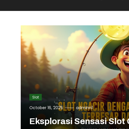
Slot
October 16, 2025
adminn1
Eksplorasi Sensasi Slot