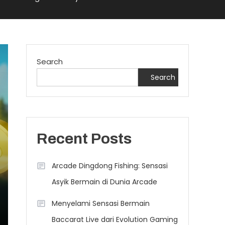
Search
Search
Recent Posts
Arcade Dingdong Fishing: Sensasi
Asyik Bermain di Dunia Arcade
Menyelami Sensasi Bermain
Baccarat Live dari Evolution Gaming