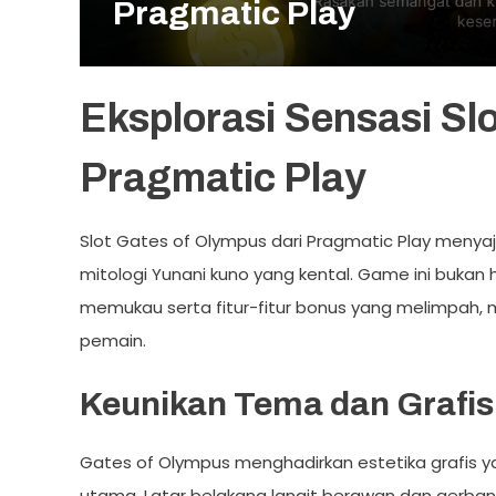
Pragmatic Play
Eksplorasi Sensasi Sl
Pragmatic Play
Slot Gates of Olympus dari Pragmatic Play men
mitologi Yunani kuno yang kental. Game ini bukan
memukau serta fitur-fitur bonus yang melimpah, 
pemain.
Keunikan Tema dan Grafis
Gates of Olympus menghadirkan estetika grafis y
utama. Latar belakang langit berawan dan gerb