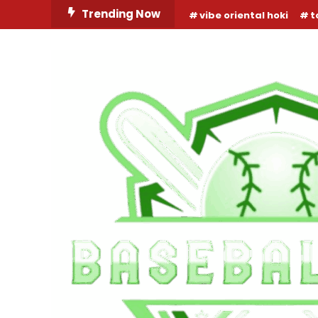
Skip
Trending Now
vibe oriental hoki
t
To
Content