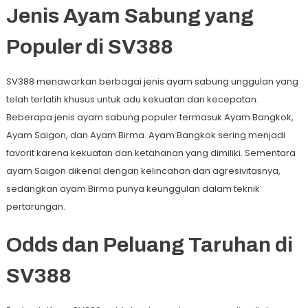
Jenis Ayam Sabung yang
Populer di SV388
SV388 menawarkan berbagai jenis ayam sabung unggulan yang
telah terlatih khusus untuk adu kekuatan dan kecepatan.
Beberapa jenis ayam sabung populer termasuk Ayam Bangkok,
Ayam Saigon, dan Ayam Birma. Ayam Bangkok sering menjadi
favorit karena kekuatan dan ketahanan yang dimiliki. Sementara
ayam Saigon dikenal dengan kelincahan dan agresivitasnya,
sedangkan ayam Birma punya keunggulan dalam teknik
pertarungan.
Odds dan Peluang Taruhan di
SV388