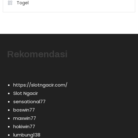
Togel
Rekomendasi
https://slotngacir.com/
Slot Ngacir
sensational77
boswin77
maxwin77
hokiwin77
lumbung138