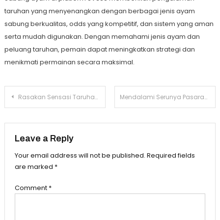
taruhan yang menyenangkan dengan berbagai jenis ayam
sabung berkualitas, odds yang kompetitif, dan sistem yang aman
serta mudah digunakan. Dengan memahami jenis ayam dan
peluang taruhan, pemain dapat meningkatkan strategi dan
menikmati permainan secara maksimal.
Post
Rasakan Sensasi Taruhan Blackjack Evolution Gaming yang Menggetarkan
Mendalami Serunya Pasaran Togel Singapore (SGP) yang Menguntungkan
navigation
Leave a Reply
Your email address will not be published.
Required fields
are marked
*
Comment
*