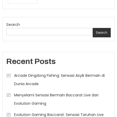
Search
Search
Recent Posts
Arcade Dingdong Fishing: Sensasi Asyik Bermain di
Dunia Arcade
Menyelami Sensasi Bermain Baccarat Live dari
Evolution Gaming
Evolution Gaming Baccarat: Sensasi Taruhan Live