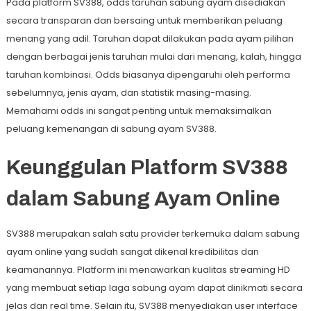
Pada platform SV388, odds taruhan sabung ayam disediakan
secara transparan dan bersaing untuk memberikan peluang
menang yang adil. Taruhan dapat dilakukan pada ayam pilihan
dengan berbagai jenis taruhan mulai dari menang, kalah, hingga
taruhan kombinasi. Odds biasanya dipengaruhi oleh performa
sebelumnya, jenis ayam, dan statistik masing-masing.
Memahami odds ini sangat penting untuk memaksimalkan
peluang kemenangan di sabung ayam SV388.
Keunggulan Platform SV388
dalam Sabung Ayam Online
SV388 merupakan salah satu provider terkemuka dalam sabung
ayam online yang sudah sangat dikenal kredibilitas dan
keamanannya. Platform ini menawarkan kualitas streaming HD
yang membuat setiap laga sabung ayam dapat dinikmati secara
jelas dan real time. Selain itu, SV388 menyediakan user interface