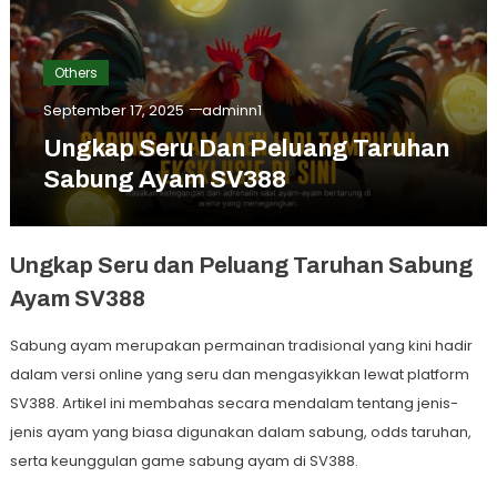
Others
September 17, 2025
adminn1
Ungkap Seru Dan Peluang Taruhan
Sabung Ayam SV388
Ungkap Seru dan Peluang Taruhan Sabung
Ayam SV388
Sabung ayam merupakan permainan tradisional yang kini hadir
dalam versi online yang seru dan mengasyikkan lewat platform
SV388. Artikel ini membahas secara mendalam tentang jenis-
jenis ayam yang biasa digunakan dalam sabung, odds taruhan,
serta keunggulan game sabung ayam di SV388.