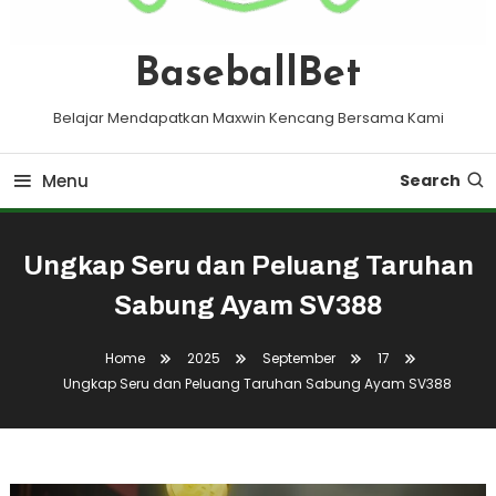
BaseballBet
Belajar Mendapatkan Maxwin Kencang Bersama Kami
Menu
Search
Ungkap Seru dan Peluang Taruhan
Sabung Ayam SV388
Home
2025
September
17
Ungkap Seru dan Peluang Taruhan Sabung Ayam SV388