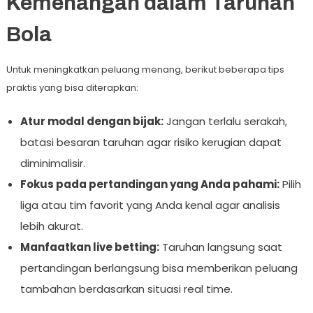
Kemenangan dalam Taruhan
Bola
Untuk meningkatkan peluang menang, berikut beberapa tips
praktis yang bisa diterapkan:
Atur modal dengan bijak:
Jangan terlalu serakah,
batasi besaran taruhan agar risiko kerugian dapat
diminimalisir.
Fokus pada pertandingan yang Anda pahami:
Pilih
liga atau tim favorit yang Anda kenal agar analisis
lebih akurat.
Manfaatkan live betting:
Taruhan langsung saat
pertandingan berlangsung bisa memberikan peluang
tambahan berdasarkan situasi real time.