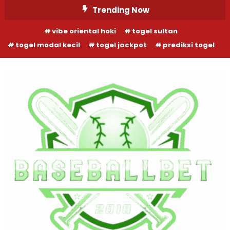
Skip
Trending Now
To
vibe oriental hoki
togel sultan
Content
togel modal kecil
togel jackpot
prediksi togel