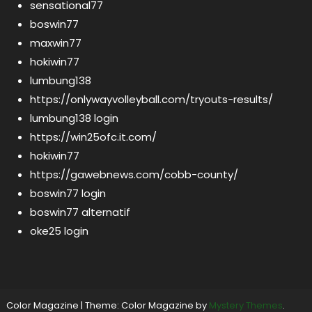
sensational77
boswin77
maxwin77
hokiwin77
lumbung138
https://onlywayvolleyball.com/tryouts-results/
lumbung138 login
https://win25ofc.it.com/
hokiwin77
https://gawebnews.com/cobb-county/
boswin77 login
boswin77 alternatif
oke25 login
Color Magazine
|
Theme: Color Magazine by
Mystery Themes
.