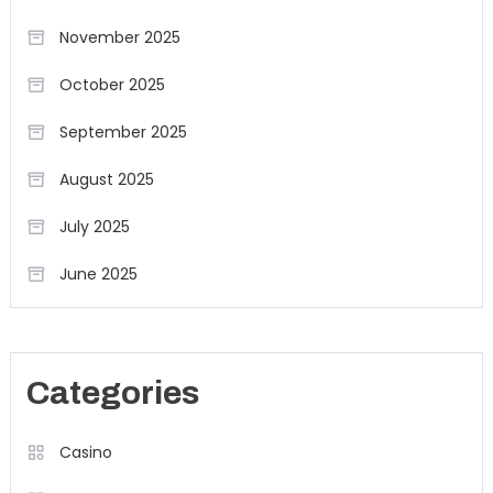
November 2025
October 2025
September 2025
August 2025
July 2025
June 2025
Categories
Casino