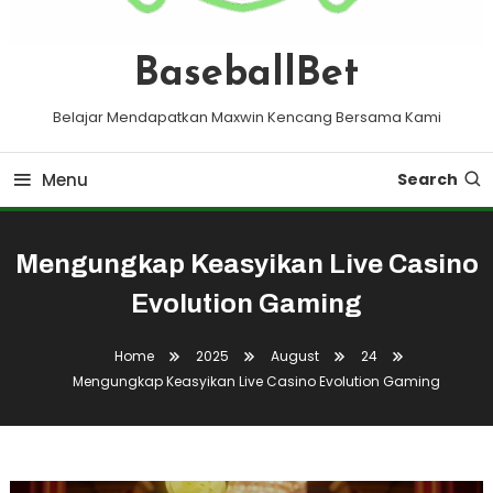
BaseballBet
Belajar Mendapatkan Maxwin Kencang Bersama Kami
Menu
Search
Mengungkap Keasyikan Live Casino
Evolution Gaming
Home
2025
August
24
Mengungkap Keasyikan Live Casino Evolution Gaming