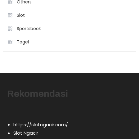
Others
Slot
Sportsbook
Togel
Rekomendasi
https://slotngacir.com/
Slot Ngacir