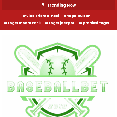
Skip
Trending Now
To
vibe oriental hoki
togel sultan
Content
togel modal kecil
togel jackpot
prediksi togel