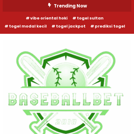
Skip
Trending Now
To
vibe oriental hoki
togel sultan
Content
togel modal kecil
togel jackpot
prediksi togel