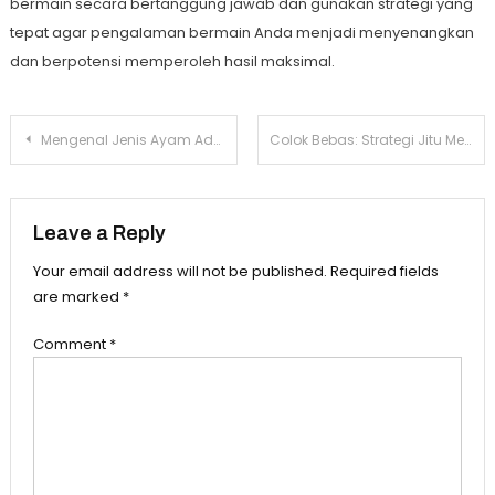
bermain secara bertanggung jawab dan gunakan strategi yang
tepat agar pengalaman bermain Anda menjadi menyenangkan
dan berpotensi memperoleh hasil maksimal.
Post
Mengenal Jenis Ayam Aduan Sabung Ayam SV388 Terpopuler
Colok Bebas: Strategi Jitu Menang Togel Singapore (SGP)
navigation
Leave a Reply
Your email address will not be published.
Required fields
are marked
*
Comment
*