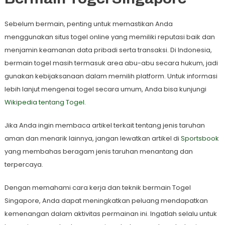
Sebelum bermain, penting untuk memastikan Anda
menggunakan situs togel online yang memiliki reputasi baik dan
menjamin keamanan data pribadi serta transaksi. Di Indonesia,
bermain togel masih termasuk area abu-abu secara hukum, jadi
gunakan kebijaksanaan dalam memilih platform. Untuk informasi
lebih lanjut mengenai togel secara umum, Anda bisa kunjungi
Wikipedia tentang Togel
.
Jika Anda ingin membaca artikel terkait tentang jenis taruhan
aman dan menarik lainnya, jangan lewatkan artikel di
Sportsbook
yang membahas beragam jenis taruhan menantang dan
terpercaya.
Dengan memahami cara kerja dan teknik bermain Togel
Singapore, Anda dapat meningkatkan peluang mendapatkan
kemenangan dalam aktivitas permainan ini. Ingatlah selalu untuk