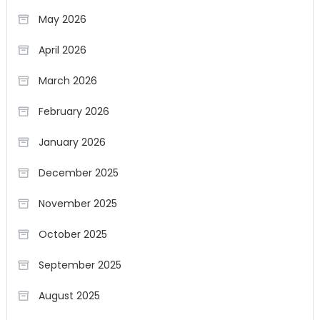
May 2026
April 2026
March 2026
February 2026
January 2026
December 2025
November 2025
October 2025
September 2025
August 2025