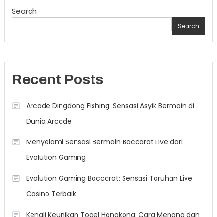
Search
Search
Recent Posts
Arcade Dingdong Fishing: Sensasi Asyik Bermain di
Dunia Arcade
Menyelami Sensasi Bermain Baccarat Live dari
Evolution Gaming
Evolution Gaming Baccarat: Sensasi Taruhan Live
Casino Terbaik
Kenali Keunikan Togel Hongkong: Cara Menang dan