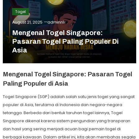
Togel
August 21, 2025
adminn1
Mengenal Togel Singapore:
Pasaran Togel Paling Populer Di
Asia
Mengenal Togel Singapore: Pasaran Togel
Paling Populer di Asia
Togel Singapore (SGP) adalah salah satu jenis togel yang sangat
populer di Asia, terutama di Indonesia dan negara-negara
tetangga. Berbeda dari bentuk taruhan togel lainnya, Togel
Singapore dikenal karena sistem pengundian yang transparan
dan hasil yang sering menjadi acuan bagi pemain togel di
berbagai kawasan. Dalam artikel ini, kita akan membahas segala