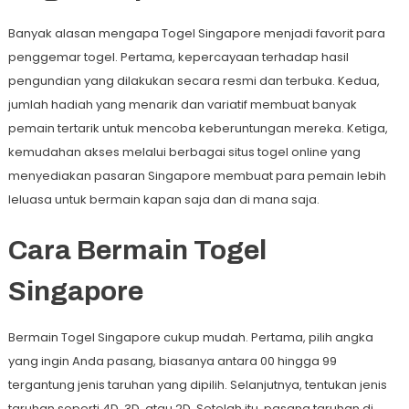
Banyak alasan mengapa Togel Singapore menjadi favorit para
penggemar togel. Pertama, kepercayaan terhadap hasil
pengundian yang dilakukan secara resmi dan terbuka. Kedua,
jumlah hadiah yang menarik dan variatif membuat banyak
pemain tertarik untuk mencoba keberuntungan mereka. Ketiga,
kemudahan akses melalui berbagai situs togel online yang
menyediakan pasaran Singapore membuat para pemain lebih
leluasa untuk bermain kapan saja dan di mana saja.
Cara Bermain Togel
Singapore
Bermain Togel Singapore cukup mudah. Pertama, pilih angka
yang ingin Anda pasang, biasanya antara 00 hingga 99
tergantung jenis taruhan yang dipilih. Selanjutnya, tentukan jenis
taruhan seperti 4D, 3D, atau 2D. Setelah itu, pasang taruhan di