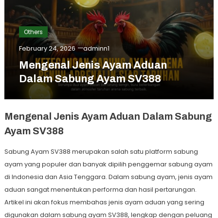
Others
February 24, 2026
adminn1
Mengenal Jenis Ayam Aduan
Dalam Sabung Ayam SV388
Mengenal Jenis Ayam Aduan Dalam Sabung
Ayam SV388
Sabung Ayam SV388 merupakan salah satu platform sabung
ayam yang populer dan banyak dipilih penggemar sabung ayam
di Indonesia dan Asia Tenggara. Dalam sabung ayam, jenis ayam
aduan sangat menentukan performa dan hasil pertarungan.
Artikel ini akan fokus membahas jenis ayam aduan yang sering
digunakan dalam sabung ayam SV388, lengkap dengan peluang