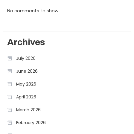
No comments to show.
Archives
July 2026
June 2026
May 2026
April 2026
March 2026
February 2026