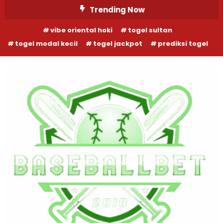
Skip
Trending Now
To
vibe oriental hoki
togel sultan
Content
togel modal kecil
togel jackpot
prediksi togel