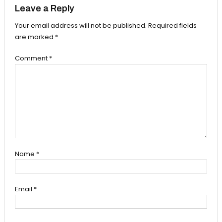
Leave a Reply
Your email address will not be published.
Required fields
are marked
*
Comment
*
Name
*
Email
*