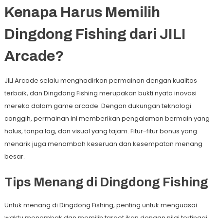
Kenapa Harus Memilih
Dingdong Fishing dari JILI
Arcade?
JILI Arcade selalu menghadirkan permainan dengan kualitas
terbaik, dan Dingdong Fishing merupakan bukti nyata inovasi
mereka dalam game arcade. Dengan dukungan teknologi
canggih, permainan ini memberikan pengalaman bermain yang
halus, tanpa lag, dan visual yang tajam. Fitur-fitur bonus yang
menarik juga menambah keseruan dan kesempatan menang
besar.
Tips Menang di Dingdong Fishing
Untuk menang di Dingdong Fishing, penting untuk menguasai
waktu menembak dan memilih target ikan dengan nilai tertinggi