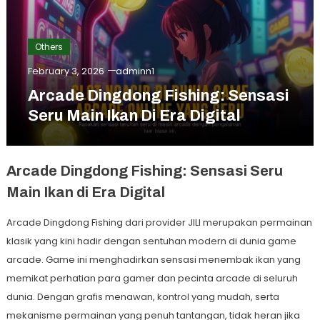
Others
February 3, 2026
adminn1
Arcade Dingdong Fishing: Sensasi
Seru Main Ikan Di Era Digital
Arcade Dingdong Fishing: Sensasi Seru
Main Ikan di Era Digital
Arcade Dingdong Fishing dari provider JILI merupakan permainan
klasik yang kini hadir dengan sentuhan modern di dunia game
arcade. Game ini menghadirkan sensasi menembak ikan yang
memikat perhatian para gamer dan pecinta arcade di seluruh
dunia. Dengan grafis menawan, kontrol yang mudah, serta
mekanisme permainan yang penuh tantangan, tidak heran jika