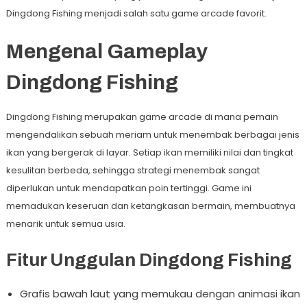
Dingdong Fishing menjadi salah satu game arcade favorit.
Mengenal Gameplay
Dingdong Fishing
Dingdong Fishing merupakan game arcade di mana pemain
mengendalikan sebuah meriam untuk menembak berbagai jenis
ikan yang bergerak di layar. Setiap ikan memiliki nilai dan tingkat
kesulitan berbeda, sehingga strategi menembak sangat
diperlukan untuk mendapatkan poin tertinggi. Game ini
memadukan keseruan dan ketangkasan bermain, membuatnya
menarik untuk semua usia.
Fitur Unggulan Dingdong Fishing
Grafis bawah laut yang memukau dengan animasi ikan