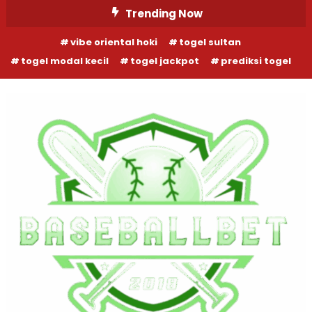
Skip
Trending Now
To
vibe oriental hoki
togel sultan
Content
togel modal kecil
togel jackpot
prediksi togel