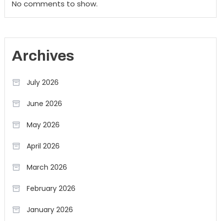
No comments to show.
Archives
July 2026
June 2026
May 2026
April 2026
March 2026
February 2026
January 2026