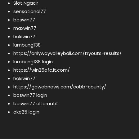
Slot Ngacir
sensational77
boswin77
maxwin77
hokiwin77
lumbung138
https://onlywayvolleyball.com/tryouts-results/
lumbung138 login
https://win25ofc.it.com/
hokiwin77
https://gawebnews.com/cobb-county/
boswin77 login
boswin77 alternatif
oke25 login