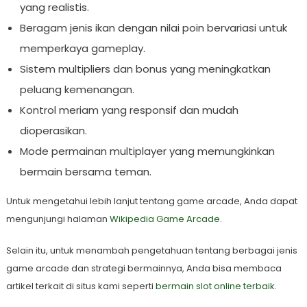
yang realistis.
Beragam jenis ikan dengan nilai poin bervariasi untuk
memperkaya gameplay.
Sistem multipliers dan bonus yang meningkatkan
peluang kemenangan.
Kontrol meriam yang responsif dan mudah
dioperasikan.
Mode permainan multiplayer yang memungkinkan
bermain bersama teman.
Untuk mengetahui lebih lanjut tentang game arcade, Anda dapat
mengunjungi halaman
Wikipedia Game Arcade
.
Selain itu, untuk menambah pengetahuan tentang berbagai jenis
game arcade dan strategi bermainnya, Anda bisa membaca
artikel terkait di situs kami seperti
bermain slot online terbaik
.