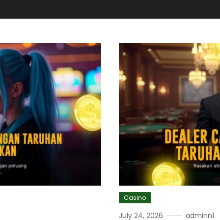
Casino
July 24, 2026
adminn1