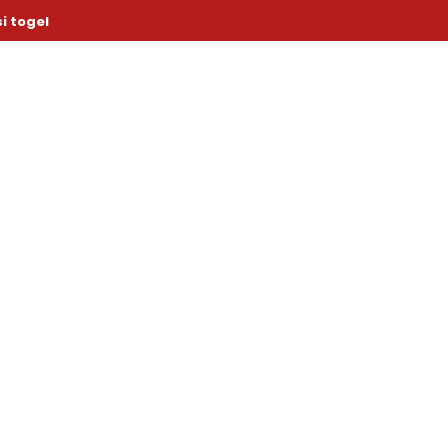
i togel