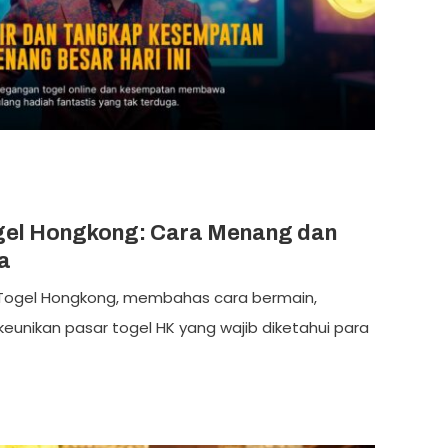
ogel Hongkong: Cara Menang dan
a
 Togel Hongkong, membahas cara bermain,
eunikan pasar togel HK yang wajib diketahui para