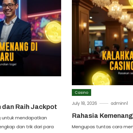
Casino
July 18, 2026
adminn1
n dan Raih Jackpot
Rahasia Kemenanga
ng untuk mendapatkan
ngkap dan trik dari para
Mengupas tuntas cara mena