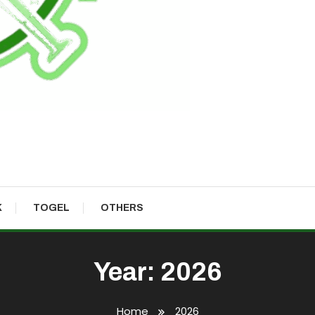
K
TOGEL
OTHERS
Year:
2026
Home
2026