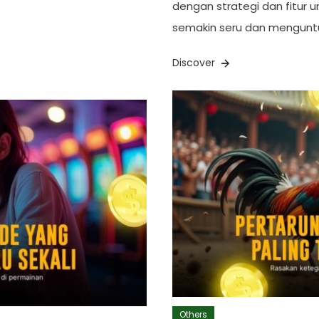
dengan strategi dan fitur
semakin seru dan mengunt
Discover
Others