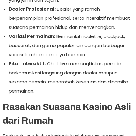
Dealer Profesional:
Dealer yang ramah,
berpenampilan profesional, serta interaktif membuat
suasana permainan hidup dan menyenangkan.
Variasi Permainan:
Bermainlah roulette, blackjack,
baccarat, dan game populer lain dengan berbagai
variasi taruhan dan gaya bermain.
Fitur Interaktif:
Chat live memungkinkan pemain
berkomunikasi langsung dengan dealer maupun
sesama pemain, menambah keseruan dan dinamika
permainan.
Rasakan Suasana Kasino Asli
dari Rumah
Tidak perlu jauh-jauh ke kasino fisik untuk merasakan sensasi