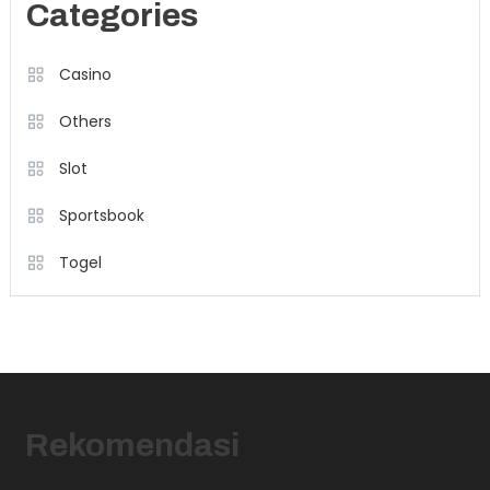
Categories
Casino
Others
Slot
Sportsbook
Togel
Rekomendasi