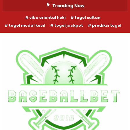
Skip
Trending Now
To
vibe oriental hoki
togel sultan
Content
togel modal kecil
togel jackpot
prediksi togel