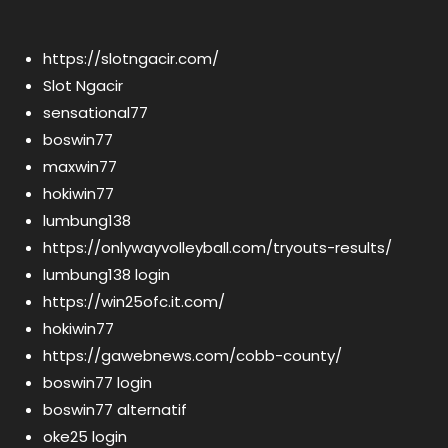
https://slotngacir.com/
Slot Ngacir
sensational77
boswin77
maxwin77
hokiwin77
lumbung138
https://onlywayvolleyball.com/tryouts-results/
lumbung138 login
https://win25ofc.it.com/
hokiwin77
https://gawebnews.com/cobb-county/
boswin77 login
boswin77 alternatif
oke25 login